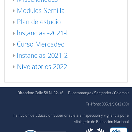
Modulos Semilla
Plan de estudio
Instancias -2021-I
Curso Mercadeo
Instancias-2021-2
Nivelatorios 2022
Dirección: Calle 58 N. 32-16
Bucaramanga / Santander / Colombia
Teléfono: 0057(7) 6431301
Institución de Educación Superior sujeta a inspección y vigilancia por el
Ministerio de Educación Nacional.