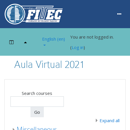
You are not logged in.
English ‎(en)‎
Side panel
(
Log in
)
Skip to main content
Aula Virtual 2021
Search courses
Go
Expand all
Miscellaneous