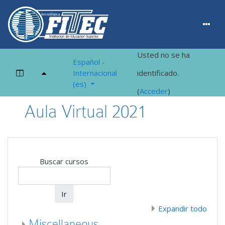
Usted no se ha
Español -
Panel lateral
Internacional
identificado.
‎(es)‎
(
Acceder
)
Salta al contenido principal
Aula Virtual 2021
Buscar cursos
Ir
Expandir todo
Miscellaneous