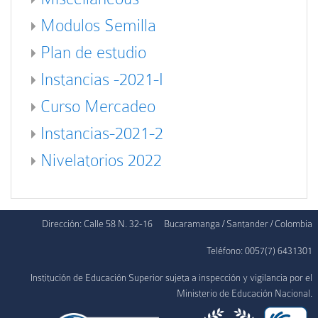
Modulos Semilla
Plan de estudio
Instancias -2021-I
Curso Mercadeo
Instancias-2021-2
Nivelatorios 2022
Dirección: Calle 58 N. 32-16
Bucaramanga / Santander / Colombia
Teléfono: 0057(7) 6431301
Institución de Educación Superior sujeta a inspección y vigilancia por el
Ministerio de Educación Nacional.